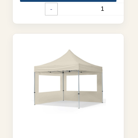
-
+
Quantité