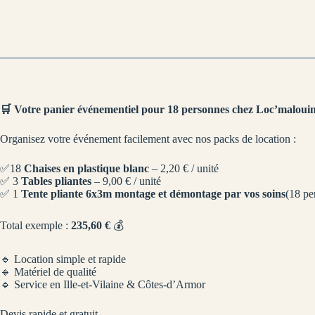
🛒 Votre panier événementiel pour 18 personnes chez Loc’malouin
Organisez votre événement facilement avec nos packs de location :
✅18
Chaises en plastique blanc
– 2,20 € / unité
✅ 3
Tables pliantes
– 9,00 € / unité
✅ 1
Tente pliante 6x3m
montage et démontage par vos soins
(18 pe
Total exemple :
235,60 €
💰
🔹 Location simple et rapide
🔹 Matériel de qualité
🔹 Service en Ille-et-Vilaine & Côtes-d’Armor
Devis rapide et gratuit.