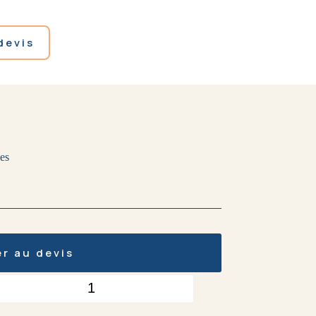
devis
es
er au devis
+
Quantité