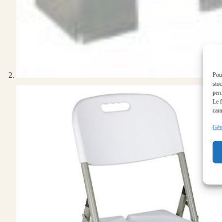
Pour
stoc
perm
Le f
cara
Gére