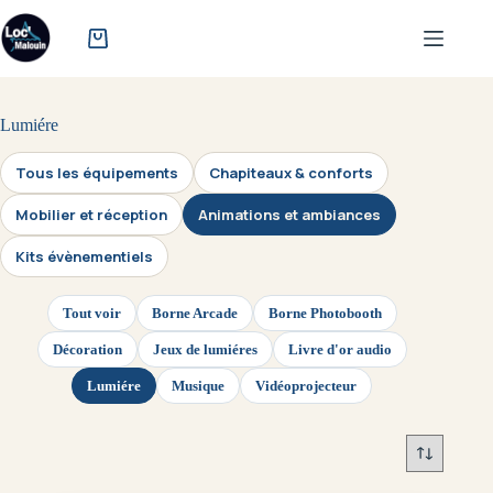
Passer
au
contenu
Lumiére
Tous les équipements
Chapiteaux & conforts
Mobilier et réception
Animations et ambiances
Kits évènementiels
Tout voir
Borne Arcade
Borne Photobooth
Décoration
Jeux de lumiéres
Livre d'or audio
Lumiére
Musique
Vidéoprojecteur