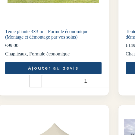
Tente pliante 3×3 m – Formule économique
Tent
(Montage et démontage par vos soins)
démo
€
99.00
€
149
Chapiteaux
,
Formule économique
Chap
Ajouter au devis
-
+
Quantité