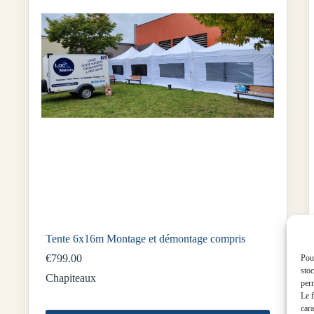
Tente 6x16m Montage et démontage compris
€
799.00
Pour
stoc
Chapiteaux
perm
Le f
cara