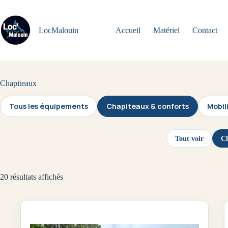
Passer
au
contenu
LocMalouin
Accueil
Matériel
Contact
Chapiteaux
Tous les équipements
Chapiteaux & conforts
Mobil
Tout voir
Ch
20 résultats affichés