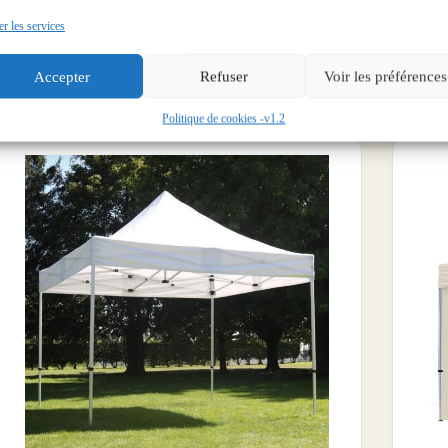
Ajouter au devis
r les services
-
+
Quantité
Accepter
Refuser
Voir les préférences
Politique de cookies -v1.2