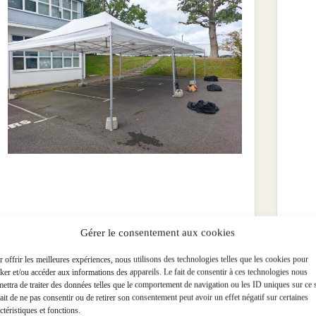
Gérer le consentement aux cookies
Tente 6x8m (48 pers) Montage et démontage
Tent
compris
(mon
 offrir les meilleures expériences, nous utilisons des technologies telles que les cookies pour
€
449.00
€
129
ker et/ou accéder aux informations des appareils. Le fait de consentir à ces technologies nous
ettra de traiter des données telles que le comportement de navigation ou les ID uniques sur ce s
Chapiteaux
Chap
ait de ne pas consentir ou de retirer son consentement peut avoir un effet négatif sur certaines
ctéristiques et fonctions.