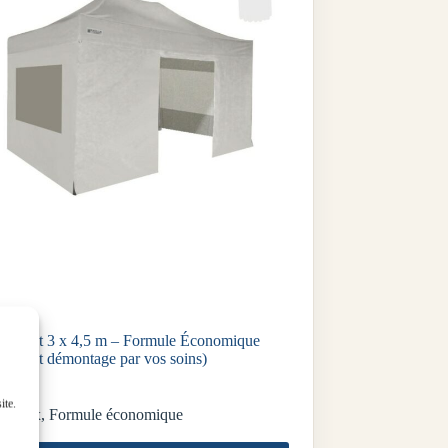
e pliant 3 x 4,5 m – Formule Économique
tage et démontage par vos soins)
.00
ite.
iteaux
,
Formule économique