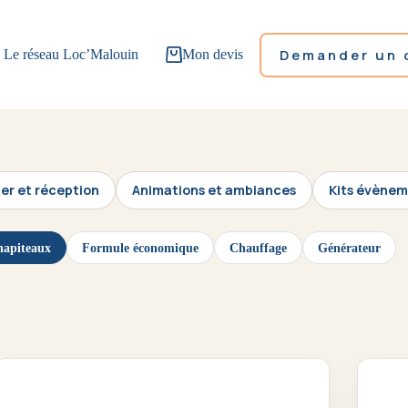
Demander un 
Le réseau Loc’Malouin
Mon devis
ier et réception
Animations et ambiances
Kits évènem
apiteaux
Formule économique
Chauffage
Générateur